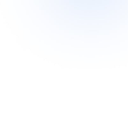
ки права запазени.
вие задължително разполагане на активна справка на www.siberianwellness.