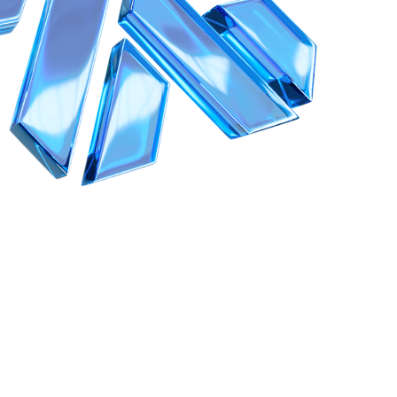
1996–2026 „Международна компания „Сибирское здоровье“ ООД. Всич
Възпроизвеждането на материалите от този сайт е възможно при усло