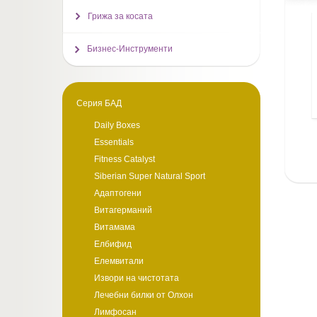
Грижа за косата
Бизнес-Инструменти
Серия БАД
Daily Boxes
Essentials
Fitness Catalyst
Siberian Super Natural Sport
Адаптогени
Витагерманий
Витамама
Елбифид
Елемвитали
Извори на чистотата
Лечебни билки от Олхон
Лимфосан