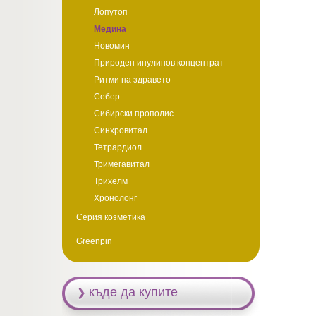
Лопутоп
Медина
Новомин
Природен инулинов концентрат
Ритми на здравето
Себер
Сибирски прополис
Синхровитал
Тетрардиол
Тримегавитал
Трихелм
Хронолонг
Серия козметика
Greenpin
къде да купите