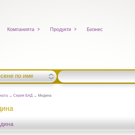
Компанията
Продукти
Бизнес
рсене по име
вната
→
Серия БАД
→ Медина
дина
дина