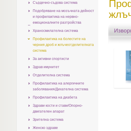
Проф
Сърдечно-съдова система
жлъч
Подобряване на мозъчната дейност
и профилактика на нервно-
емоционалните разтройства
Извор
Храносмилателна система
Профилактика на болестите на
черния дрoб и жлъчеотделителната
система
За активни спортисти
Здрав имунитет
Отделителна система
Профилактика на алергичните
заболявания/Дихателна система
Профилактика на диабета
Здрави кости и стави/Опорно-
двигателен апарат
Зрителна система
Женско здраве