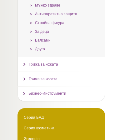
Мъжко здраве
Антипаразитна защита
Стройна фигура
За деца
Балсами
Друго
Грижа за кожата
Грижа за косата
Бизнес-Инструменти
Серия БАД
Серия козметика
Greenpin