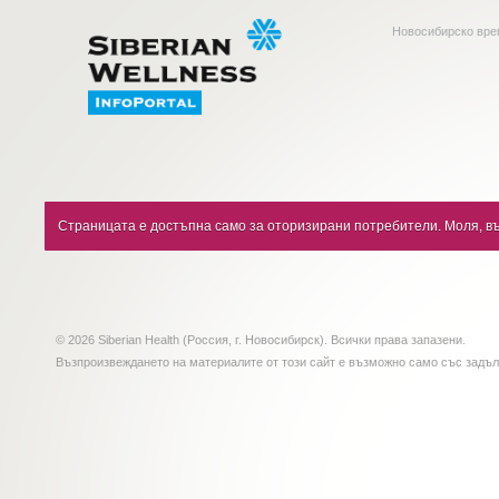
Новосибирско вр
Страницата е достъпна само за оторизирани потребители. Моля, въ
© 2026 Siberian Health (Россия, г. Новосибирск). Всички права запазени.
Възпроизвеждането на материалите от този сайт е възможно само със задъ