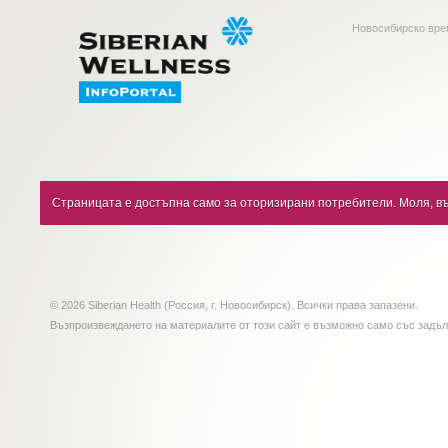
Новосибирско вр
Страницата е достъпна само за оторизирани потребители. Моля, въ
© 2026 Siberian Health (Россия, г. Новосибирск). Всички права запазени.
Възпроизвеждането на материалите от този сайт е възможно само със задъ