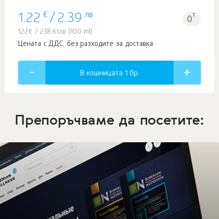
€
лв
т.
1.22
/
2.39
0
122
€
/
238.61
лв
(100 ml)
Цената с ДДС, без разходите за доставка
В кошницата 1
бр.
Препоръчваме да посетите: