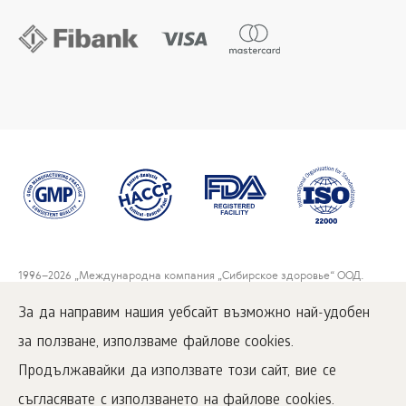
1996
–2026 „Международна компания „Сибирское здоровье“ ООД.
Всички права запазени.
Възпроизвеждането на материалите от този сайт е възможно при
За да направим нашия уебсайт възможно най-удобен
условие задължително разполагане на активна справка на
www.siberianwellness.com.
за ползване, използваме файлове cookies.
Условия за покупка
Продължавайки да използвате този сайт, вие се
Обработка и защита на лични данни
съгласявате с използването на файлове cookies.