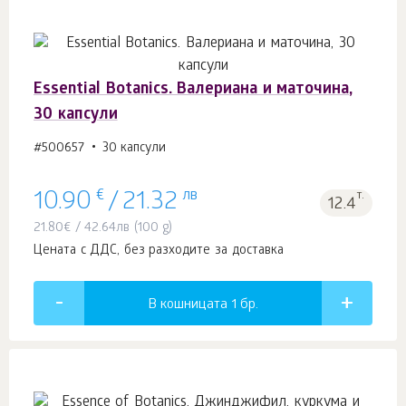
Essential Botanics. Валериана и маточина,
30 капсули
#500657
30 капсули
€
лв
т.
10.90
/
21.32
12.4
21.80
€
/
42.64
лв
(100 g)
Цената с ДДС, без разходите за доставка
В кошницата 1
бр.