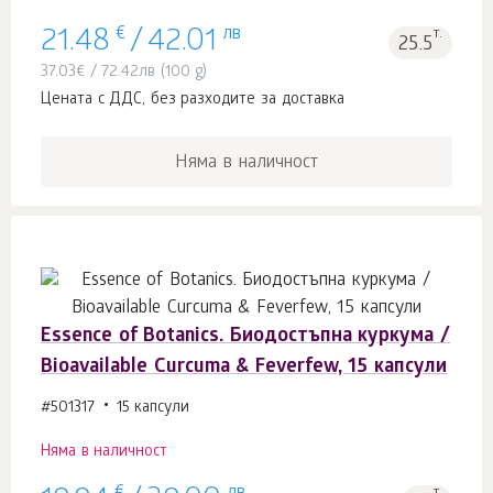
€
лв
т.
21.48
/
42.01
25.5
37.03
€
/
72.42
лв
(100 g)
Цената с ДДС, без разходите за доставка
Няма в наличност
Essence of Botanics. Биодостъпна куркума /
Bioavailable Curcuma & Feverfew, 15 капсули
#501317
15 капсули
Няма в наличност
т.