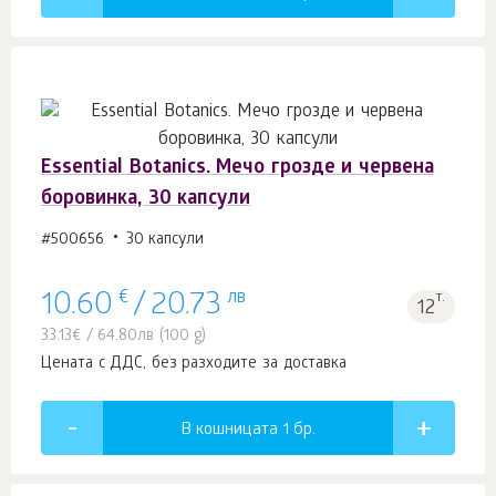
Essential Botanics. Мечо грозде и червена
боровинка, 30 капсули
#500656
30 капсули
€
лв
т.
10.60
/
20.73
12
33.13
€
/
64.80
лв
(100 g)
Цената с ДДС, без разходите за доставка
В кошницата 1
бр.