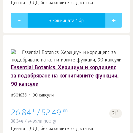
Цената с ДДС, без разходите за доставка
В кошницата 1
бр.
Essential Botanics. Херициум и кордицепс
за подобряване на когнитивните функции,
90 капсули
#501638
90 капсули
€
лв
т.
26.84
/
52.49
31
38.34
€
/
74.99
лв
(100 g)
Цената с ДДС, без разходите за доставка