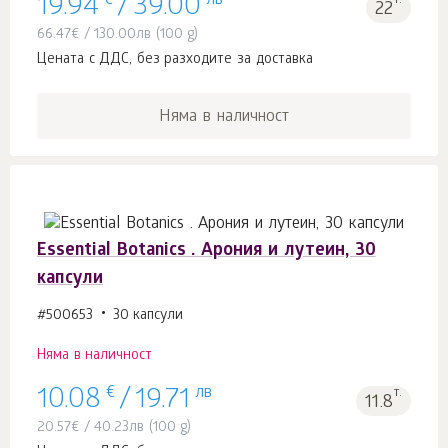
€
лв
19.94
/
39.00
22
66.47
€
/
130.00
лв
(100 g)
Цената с ДДС, без разходите за доставка
Няма в наличност
Essential Botanics . Арония и лутеин, 30
капсули
#500653
30 капсули
Няма в наличност
€
лв
т.
10.08
/
19.71
11.8
20.57
€
/
40.23
лв
(100 g)