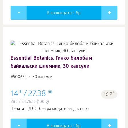
В кошницата 1
бр.
Essential Botanics. Гинко билоба и
байкальски шлемник, 30 капсули
#500654
30 капсули
€
лв
т.
14
/
27.38
16.2
28
€
/
54.76
лв
(100 g)
Цената с ДДС, без разходите за доставка
В кошницата 1
бр.