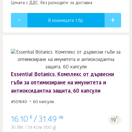
Цената с ДДС, без разходите за доставка
В кошницата 1
бр.
Essential Botanics. Комплекс от дървесни
гъби за оптимизиране на имунитета и
антиоксидантна защита, 60 капсули
#501640
60 капсули
€
лв
т.
16.10
/
31.49
19
30.38
€
/
59.42
лв
(100 g)