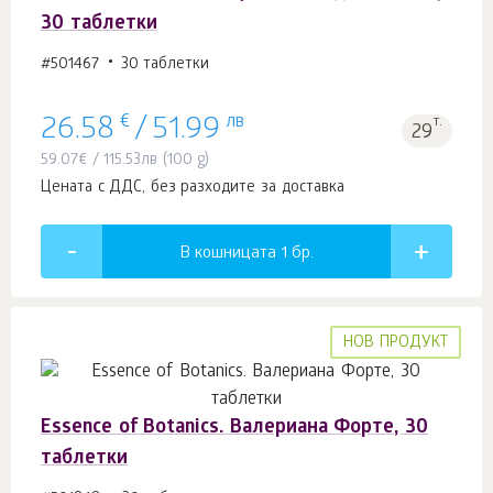
30 таблетки
#501467
30 таблетки
€
лв
т.
26.58
/
51.99
29
59.07
€
/
115.53
лв
(100 g)
Цената с ДДС, без разходите за доставка
В кошницата 1
бр.
НОВ ПРОДУКТ
Essence of Botanics. Валериана Форте, 30
таблетки