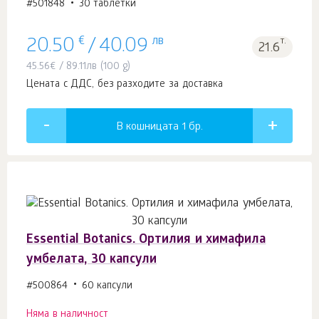
#501848
30 таблетки
€
лв
т.
20.50
/
40.09
21.6
45.56
€
/
89.11
лв
(100 g)
Цената с ДДС, без разходите за доставка
В кошницата 1
бр.
Essential Botanics. Ортилия и химафила
умбелата, 30 капсули
#500864
60 капсули
Няма в наличност