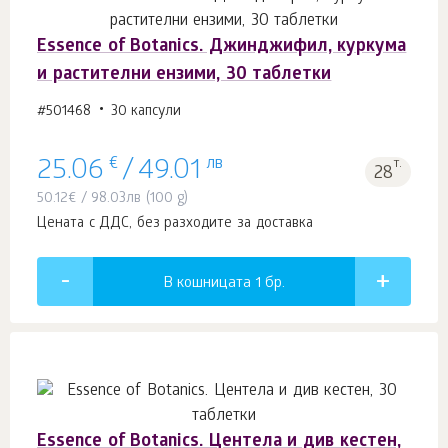
Essence of Botanics. Джинджифил, куркума
и растителни ензими, 30 таблетки
#501468
30 капсули
€
лв
т.
25.06
/
49.01
28
50.12
€
/
98.03
лв
(100 g)
Цената с ДДС, без разходите за доставка
В кошницата 1
бр.
Essence of Botanics. Центела и див кестен,