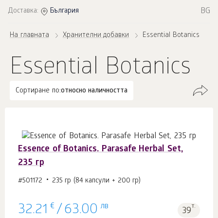
BG
Доставка:
България
На главната
Хранителни добавки
Essential Botanics
Essential Botanics
Сортиране по:
относно наличността
Essence of Botanics. Parasafe Herbal Set,
235 гр
#501172
235 гр (84 капсули + 200 гр)
€
лв
т.
32.21
/
63.00
39