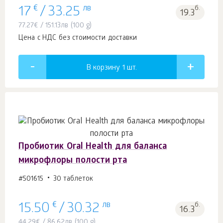
€
лв
б.
17
/
33.25
19.3
77.27
€
/
151.13
лв
(100 g)
Цена с НДС без стоимости доставки
В корзину 1
шт.
Пробиотик Oral Health для баланса
микрофлоры полости рта
#501615
30 таблеток
€
лв
б.
15.50
/
30.32
16.3
44.29
€
/
86.62
лв
(100 g)