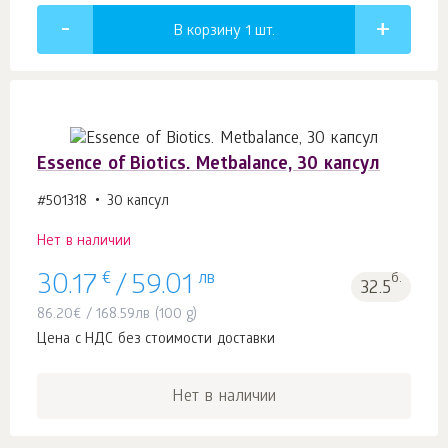
В корзину 1
шт.
Essence of Biotics. Metbalance, 30 капсул
#501318
30 капсул
Нет в наличии
€
лв
б.
30.17
/
59.01
32.5
86.20
€
/
168.59
лв
(100 g)
Цена с НДС без стоимости доставки
Нет в наличии