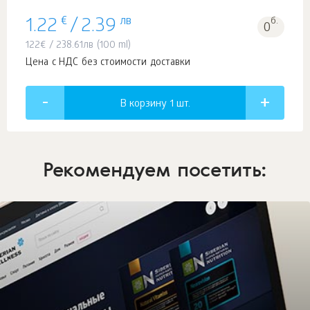
€
лв
б.
1.22
/
2.39
0
122
€
/
238.61
лв
(100 ml)
Цена с НДС без стоимости доставки
В корзину 1
шт.
Рекомендуем посетить: