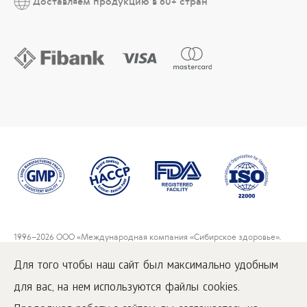
Доставляем продукцию в 60+ стран
1996
–2026 ООО «Международная компания «Сибирское здоровье».
Все права защищены.
Воспроизведение материалов данного сайта возможно при условии
Для того чтобы наш сайт был максимально удобным
обязательного размещения активной ссылки на
www.siberianwellness.com.
для вас, на нем используются файлы cookies.
Условия покупки