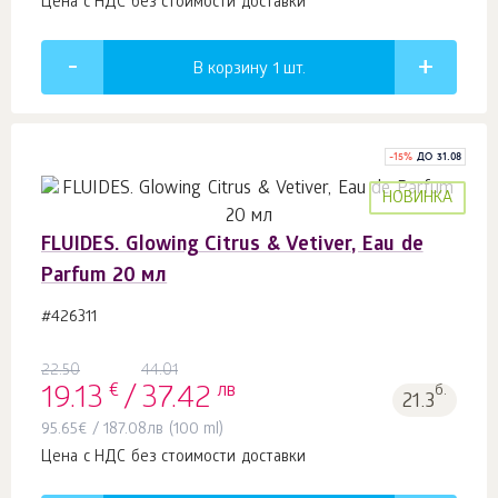
Цена с НДС без стоимости доставки
В корзину 1
шт.
-
15
%
ДО 31.08
НОВИНКА
FLUIDES. Glowing Citrus & Vetiver, Eau de
Parfum 20 мл
#426311
22.50
44.01
€
лв
б.
19.13
/
37.42
21.3
95.65
€
/
187.08
лв
(100 ml)
Цена с НДС без стоимости доставки