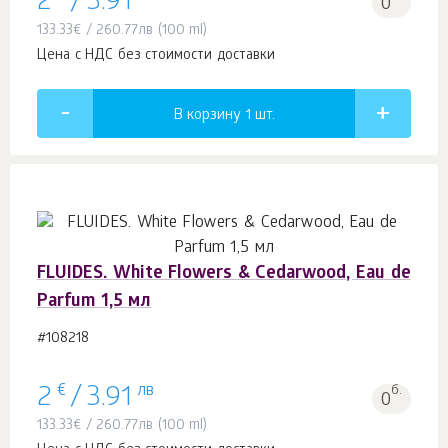
2
/
3.91
0
133.33
€
/
260.77
лв
(100 ml)
Цена с НДС без стоимости доставки
В корзину 1
шт.
FLUIDES. White Flowers & Cedarwood, Eau de
Parfum 1,5 мл
#108218
€
лв
б.
2
/
3.91
0
133.33
€
/
260.77
лв
(100 ml)