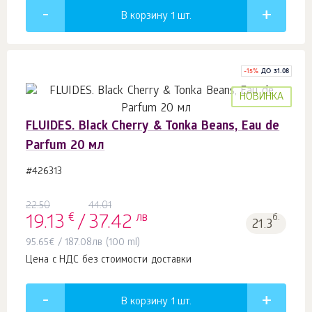
В корзину 1
шт.
-
15
%
ДО 31.08
НОВИНКА
FLUIDES. Black Cherry & Tonka Beans, Eau de
Parfum 20 мл
#426313
22.50
44.01
€
лв
б.
19.13
/
37.42
21.3
95.65
€
/
187.08
лв
(100 ml)
Цена с НДС без стоимости доставки
В корзину 1
шт.