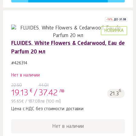
-
15
%
ДО 31.08
НОВИНКА
FLUIDES. White Flowers & Cedarwood, Eau de
Parfum 20 мл
#426314
Нет в наличии
22.50
44.01
€
лв
б.
19.13
/
37.42
21.3
95.65
€
/
187.08
лв
(100 ml)
Цена с НДС без стоимости доставки
Нет в наличии