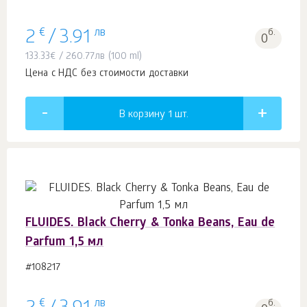
€
лв
б.
2
/
3.91
0
133.33
€
/
260.77
лв
(100 ml)
Цена с НДС без стоимости доставки
В корзину 1
шт.
FLUIDES. Black Cherry & Tonka Beans, Eau de
Parfum 1,5 мл
#108217
€
лв
б.