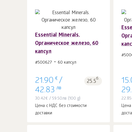
Esse
Essential Minerals.
Орг
В корзину 1
шт.
Органическое железо, 60
кап
капсул
#500
#500627
60 капсул
€
б.
21.90
/
15
25.5
лв
42.83
29
30.42
€
/
59.50
лв
(100 g)
22.85
Цена с НДС без стоимости
Цена
доставки
дост