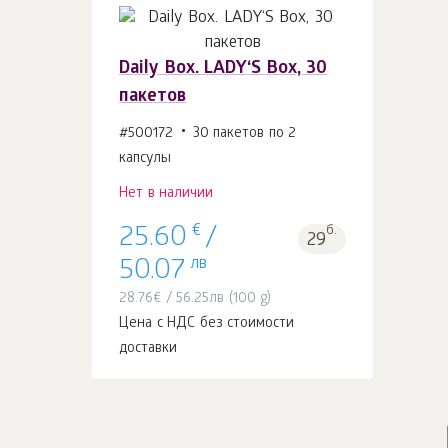
Daily Box. LADY‘S Box, 30
пакетов
#500172
30 пакетов по 2
капсулы
Нет в наличии
€
б.
25.60
/
29
лв
50.07
28.76
€
/
56.25
лв
(100 g)
Цена с НДС без стоимости
доставки