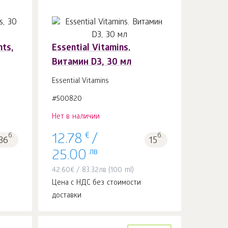
ts,
Essential Vitamins.
Витамин D3, 30 мл
Essential Vitamins
#500820
Нет в наличии
€
б.
б.
12.78
/
36
15
лв
25.00
42.60
€
/
83.32
лв
(100 ml)
Цена с НДС без стоимости
доставки