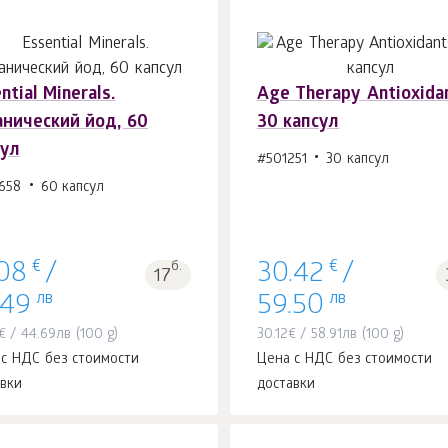
ntial Minerals.
Age Тhеrару Antioxidan
анический йод, 60
30 капсул
В корзину 1
шт.
В корзину 1
шт.
сул
#501251
30 капсул
658
60 капсул
€
€
б.
.08
/
30.42
/
17
лв
лв
.49
59.50
€
/
44.69
лв
(100 g)
30.12
€
/
58.91
лв
(100 g)
 с НДС без стоимости
Цена с НДС без стоимости
авки
доставки