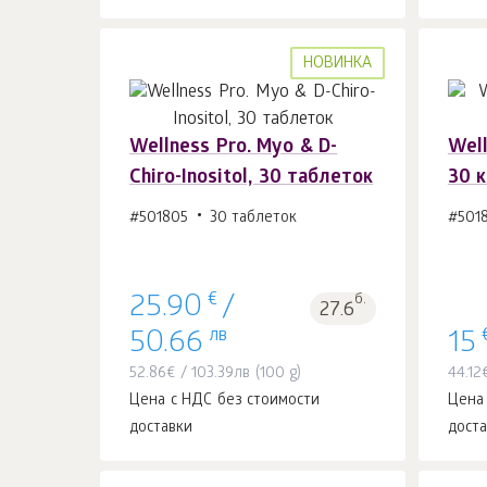
НОВИНКА
Wellness Pro. Myo & D-
Well
Chiro-Inositol, 30 таблеток
30 
В корзину 1
шт.
#501805
30 таблеток
#501
€
б.
25.90
/
27.6
лв
50.66
15
52.86
€
/
103.39
лв
(100 g)
44.12
Цена с НДС без стоимости
Цена
доставки
дост