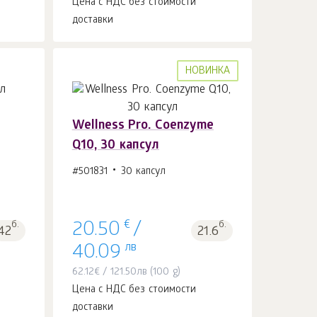
Цена с НДС без стоимости
доставки
НОВИНКА
Wellness Pro. Coenzyme
Q10, 30 капсул
В корзину 1
шт.
#501831
30 капсул
€
б.
б.
20.50
/
42
21.6
лв
40.09
62.12
€
/
121.50
лв
(100 g)
Цена с НДС без стоимости
доставки