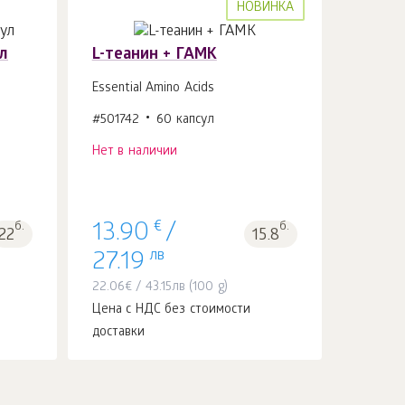
НОВИНКА
л
L-теанин + ГАМК
Essential Amino Acids
#501742
60 капсул
Нет в наличии
€
б.
б.
13.90
/
22
15.8
лв
27.19
22.06
€
/
43.15
лв
(100 g)
Цена с НДС без стоимости
доставки