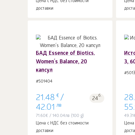
Цена с НДС без стоимости
Цена
доставки
дост
БАД Essence of Biotics.
Ист
Women´s Balance, 20
3, 6
В корзину 1
шт.
капсул
#501
#501404
€
б.
21.48
/
28
24
лв
42.01
55
71.60
€
/
140.04
лв
(100 g)
49.31
Цена с НДС без стоимости
Цена
доставки
дост