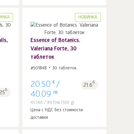
ИНКА
НОВИНКА
ils,
Essence of Botanics.
Valeriana Forte, 30
В корзину 1
шт.
таблеток
#501848
30 таблеток
€
б.
20.50
/
21.6
б.
лв
40.09
25
45.56
€
/
89.11
лв
(100 g)
Цена с НДС без стоимости
доставки