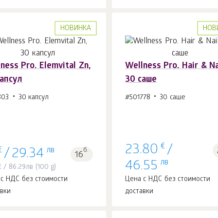
НОВИНКА
НОВ
ness Pro. Elemvital Zn,
Wellness Pro. Hair & Na
капсул
30 саше
В корзину 1
шт.
В корзину 1
шт.
803
30 капсул
#501778
30 саше
€
23.80
/
€
лв
б.
/
29.34
16
лв
46.55
€
/
86.29
лв
(100 g)
 с НДС без стоимости
Цена с НДС без стоимости
авки
доставки