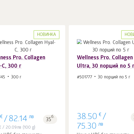
НОВИНКА
НОВ
ness Pro. Collagen
Wellness Pro. Collagen
-C, 300 г
Ultra, 30 порций по 5 
В корзину 1
шт.
В корзину 1
шт.
845
300 г
#501777
30 порций по 5 г
€
38.50
/
€
лв
б.
/
82.14
35
лв
75.30
€
/
20.09
лв
(100 g)