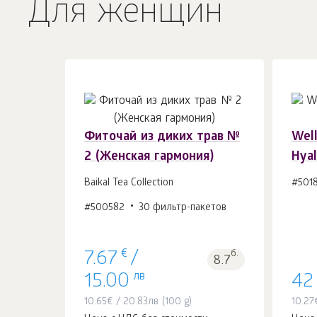
Для женщин
Фиточай из диких трав №
Well
2 (Женская гармония)
Hyal
В корзину 1
шт.
Baikal Tea Collection
#501
#500582
30 фильтр-пакетов
€
б.
7.67
/
8.7
лв
15.00
42
10.65
€
/
20.83
лв
(100 g)
10.27