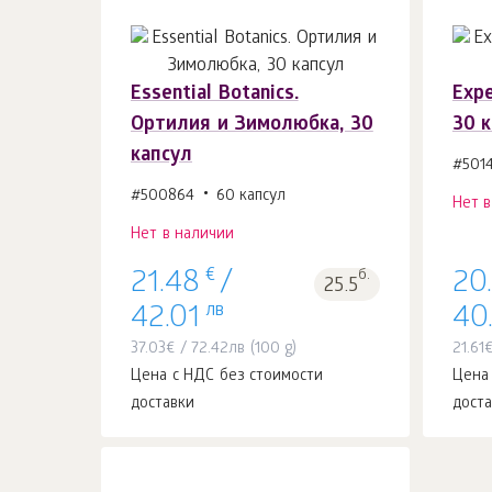
Essential Botanics.
Expe
Ортилия и Зимолюбка, 30
30 
капсул
#501
#500864
60 капсул
Нет 
Нет в наличии
€
б.
21.48
/
20
25.5
лв
42.01
40
37.03
€
/
72.42
лв
(100 g)
21.61
Цена с НДС без стоимости
Цена
доставки
дост