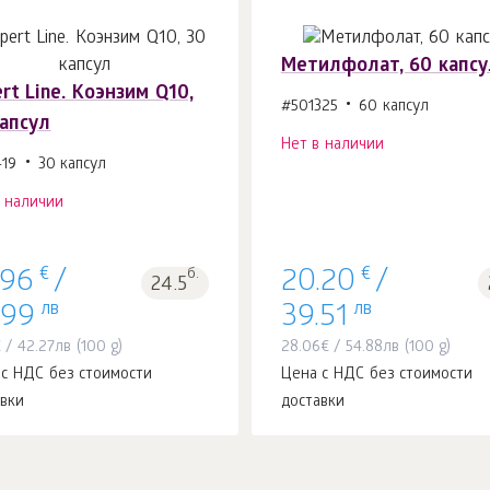
Метилфолат, 60 капсу
rt Line. Коэнзим Q10,
#501325
60 капсул
капсул
Нет в наличии
419
30 капсул
в наличии
€
€
б.
.96
/
20.20
/
24.5
лв
лв
.99
39.51
€
/
42.27
лв
(100 g)
28.06
€
/
54.88
лв
(100 g)
 с НДС без стоимости
Цена с НДС без стоимости
авки
доставки