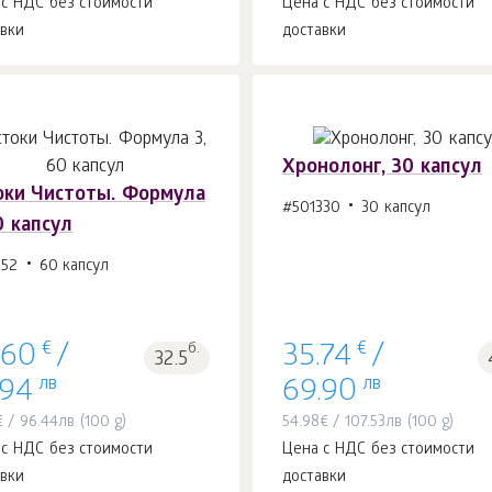
 с НДС без стоимости
Цена с НДС без стоимости
авки
доставки
Хронолонг, 30 капсул
оки Чистоты. Формула
#501330
30 капсул
0 капсул
В корзину 1
шт.
В корзину 1
шт.
352
60 капсул
€
€
б.
.60
/
35.74
/
32.5
лв
лв
.94
69.90
€
/
96.44
лв
(100 g)
54.98
€
/
107.53
лв
(100 g)
 с НДС без стоимости
Цена с НДС без стоимости
авки
доставки