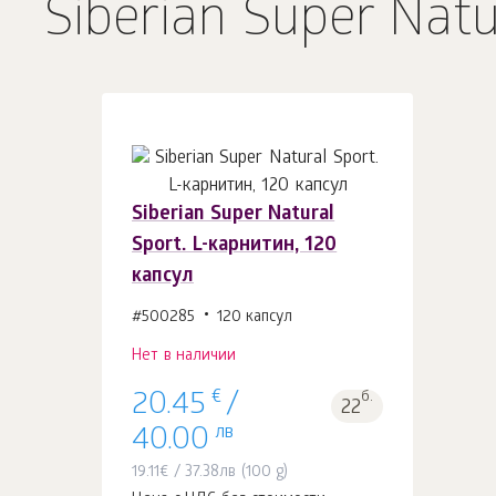
Siberian Super Natu
Siberian Super Natural
Sport. L-карнитин, 120
капсул
#500285
120 капсул
Нет в наличии
€
б.
20.45
/
22
лв
40.00
19.11
€
/
37.38
лв
(100 g)