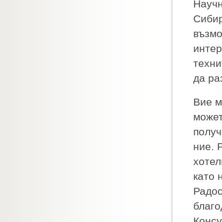
Научн
Сибир
възмо
интер
техни
да ра
Вие м
может
получ
ние. 
хотел
като 
Радос
благо
Консу