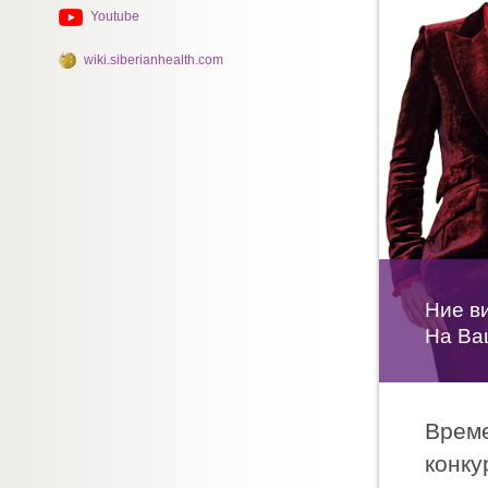
Youtube
wiki.siberianhealth.com
Ние в
На Ваш
Време
конку