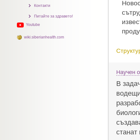
Новос
Контакти
сътру
Питайте за здравето!
извес
Youtube
проду
wiki.siberianhealth.com
Структу
Научен 
В зада
водещи
разраб
биолог
създав
станат 