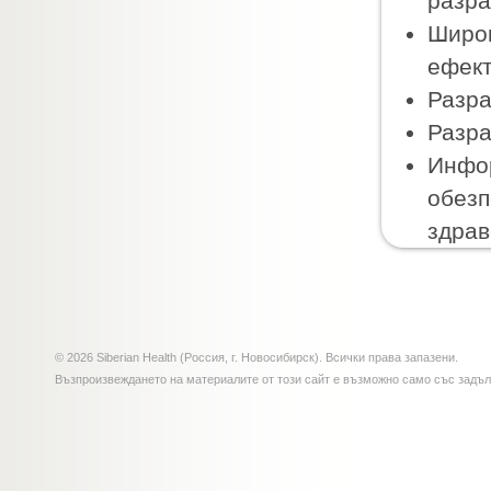
разра
Широк
ефект
Разра
Разра
Инфор
обезп
здрав
© 2026 Siberian Health (Россия, г. Новосибирск). Всички права запазени.
Възпроизвеждането на материалите от този сайт е възможно само със задъ