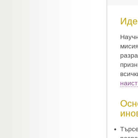
Иде
Научн
мисия
разра
призн
всичк
наист
Осн
ино
Търсе