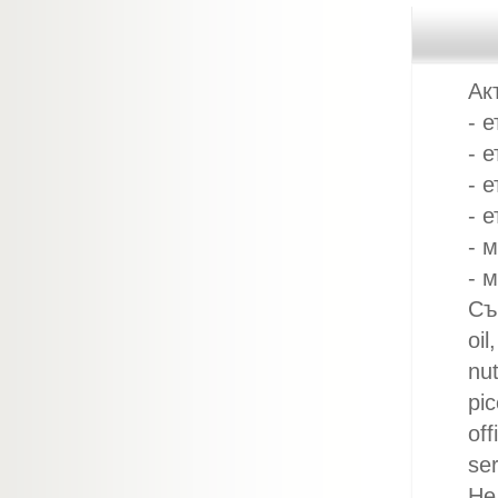
Ак
- 
- 
- 
- 
- 
- 
Със
oil
nut
pic
off
ser
Не