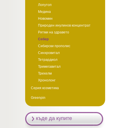
Лопутоп
Медина
Новомин
Природен инулинов концентрат
Ритми на здравето
Себер
Сибирски прополис
Синхровитал
Тетрардиол
Тримегавитал
Трихелм
Хронолонг
Серия козметика
Greenpin
къде да купите