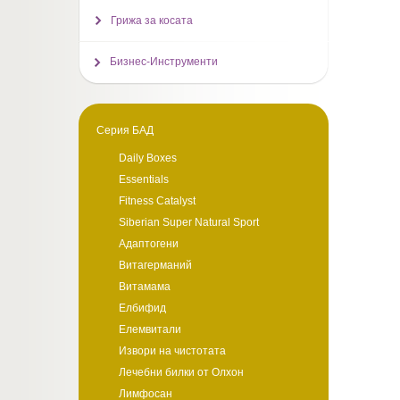
Грижа за косата
Бизнес-Инструменти
Серия БАД
Daily Boxes
Essentials
Fitness Catalyst
Siberian Super Natural Sport
Адаптогени
Витагерманий
Витамама
Елбифид
Елемвитали
Извори на чистотата
Лечебни билки от Олхон
Лимфосан