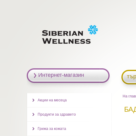
Интернет-магазин
тъ
На гла
Акции на месеца
БА
Продукти за здравето
Грижа за кожата