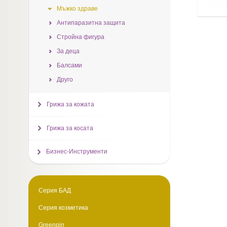
Мъжко здраве
Антипаразитна защита
Стройна фигура
За деца
Балсами
Друго
Грижа за кожата
Грижа за косата
Бизнес-Инструменти
Серия БАД
Серия козметика
Greenpin