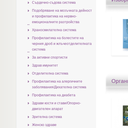
Сърдечно-съдова система
Подобряване на мозъчната дейност
и профилактика на нервно-
емоционалните разтройства
Храносмилателна система
Профилактика на болестите на
черния дрoб и жлъчеотделителната
система
За активни спортисти
Здрав имунитет
Отделителна система
Орган
Профилактика на алергичните
заболявания/Дихателна система
Профилактика на диабета
Здрави кости и стави/Опорно-
двигателен апарат
Зрителна система
Женско здраве