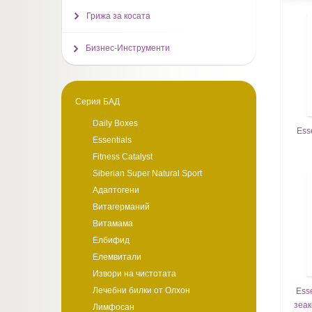
Грижа за косата
Бизнес-Инструменти
Серия БАД
Daily Boxes
Esse
Essentials
Fitness Catalyst
Siberian Super Natural Sport
Адаптогени
Витагерманий
Витамама
Елбифид
Елемвитали
Извори на чистотата
Лечебни билки от Олхон
Esse
зеак
Лимфосан