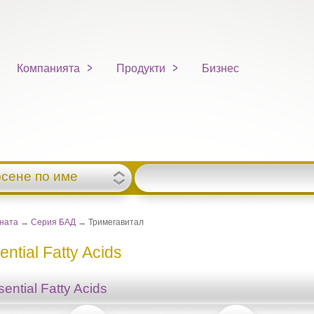
Компанията
Продукти
Бизнес
рсене по име
вната
→
Серия БАД
→ Тримегавитал
ential Fatty Acids
ential Fatty Acids