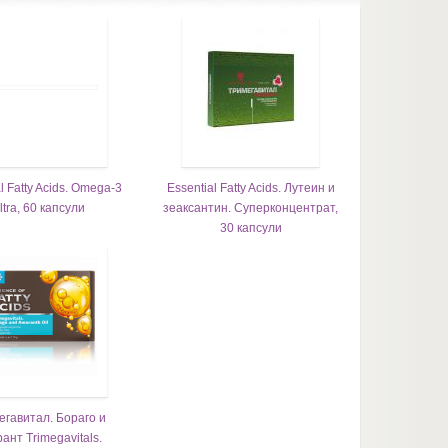
l Fatty Acids. Omega-3
Essential Fatty Acids. Лутеин и
ltra, 60 капсули
зеаксантин. Суперконцентрат,
30 капсули
егавитал. Бораго и
ант Trimegavitals.