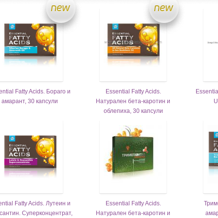
ntial Fatty Acids. Бораго и
Essential Fatty Acids.
Essentia
амарант, 30 капсули
Натурален бета-каротин и
U
облепиха, 30 капсули
ntial Fatty Acids. Лутеин и
Essential Fatty Acids.
Трим
сантин. Суперконцентрат,
Натурален бета-каротин и
амар