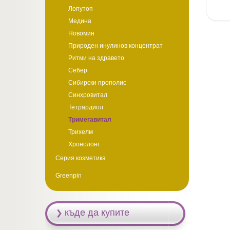
Лопутоп
Медина
Новомин
Природен инулинов концентрат
Ритми на здравето
Себер
Сибирски прополис
Синхровитал
Тетрардиол
Тримегавитал
Трихелм
Хронолонг
Серия козметика
Greenpin
къде да купите