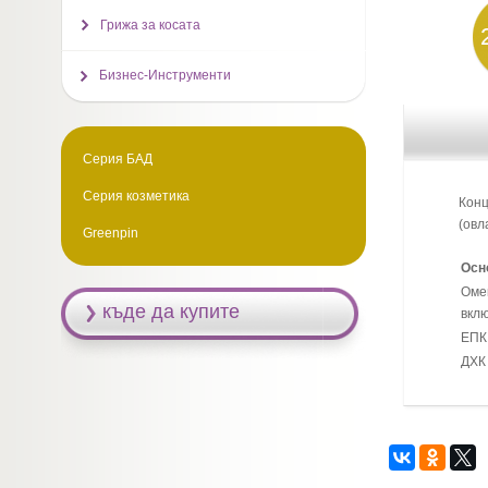
Грижа за косата
Бизнес-Инструменти
Серия БАД
Серия козметика
Конц
(овл
Greenpin
Осн
Омег
къде да купите
вкл
ЕПК
ДХК