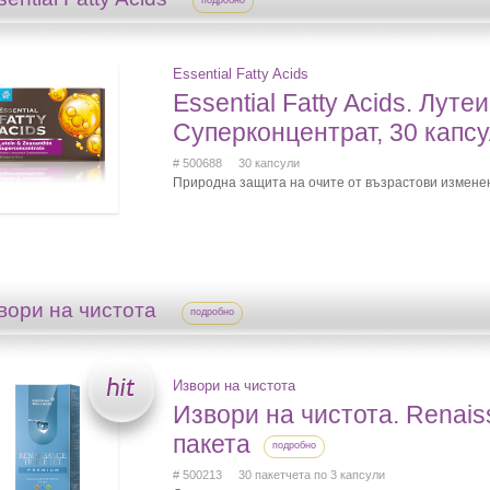
подробно
Essential Fatty Acids
Essential Fatty Acids. Луте
Суперконцентрат, 30 капс
# 500688 30 капсули
Природна защита на очите от възрастови измене
вори на чистота
подробно
Извори на чистота
Извори на чистота. Renaiss
пакета
подробно
# 500213 30 пакетчета по 3 капсули