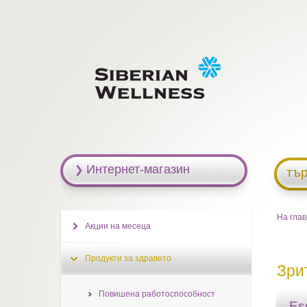
Интернет-магазин
тъ
На гла
Акции на месеца
Продукти за здравето
Зри
Повишена работоспособност
Es