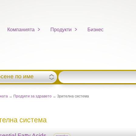
Компанията
Продукти
Бизнес
рсене по име
вната
→
Продукти за здравето
→ Зрителна система
телна система
sential Fatty Acids