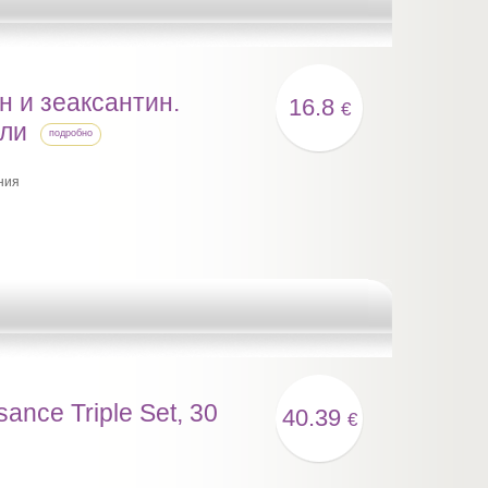
ин и зеаксантин.
16.8
€
ули
подробно
ния
ance Triple Set, 30
40.39
€