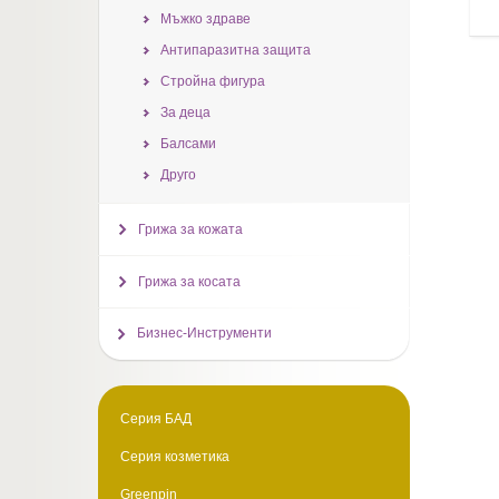
Мъжко здраве
Антипаразитна защита
Стройна фигура
За деца
Балсами
Друго
Грижа за кожата
Грижа за косата
Бизнес-Инструменти
Серия БАД
Серия козметика
Greenpin