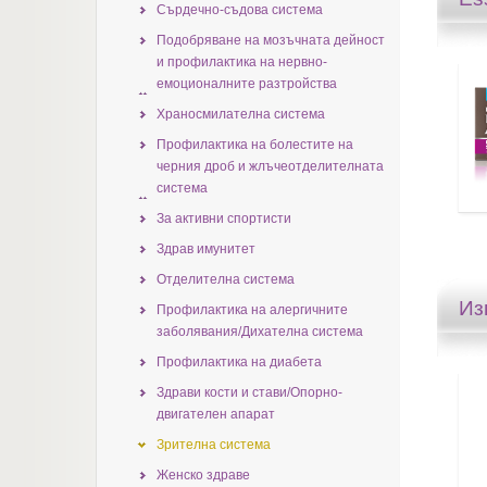
Сърдечно-съдова система
Подобряване на мозъчната дейност
и профилактика на нервно-
емоционалните разтройства
Храносмилателна система
Профилактика на болестите на
черния дрoб и жлъчеотделителната
система
За активни спортисти
Здрав имунитет
Отделителна система
Из
Профилактика на алергичните
заболявания/Дихателна система
Профилактика на диабета
Здрави кости и стави/Опорно-
двигателен апарат
Зрителна система
Женско здраве