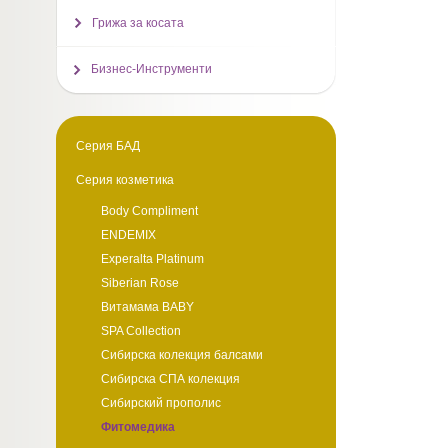
Грижа за косата
Бизнес-Инструменти
Серия БАД
Серия козметика
Body Compliment
ENDEMIX
Experalta Platinum
Siberian Rose
Витамама BABY
SPA Collection
Сибирска колекция балсами
Сибирска СПА колекция
Сибирский прополис
Фитомедика