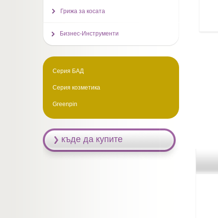
Грижа за косата
Бизнес-Инструменти
Серия БАД
Серия козметика
Greenpin
къде да купите