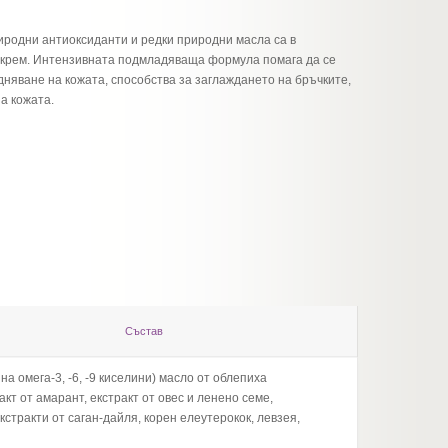
родни антиоксиданти и редки природни масла са в
 крем. Интензивната подмладяваща формула помага да се
няване на кожата, способства за заглаждането на бръчките,
а кожата.
Състав
на омега-3, -6, -9 киселини) масло от облепиха
Активе
акт от амарант, екстракт от овес и ленено семе,
(източ
ракти от саган-дайля, корен елеутерокок, левзея,
ENDEMI