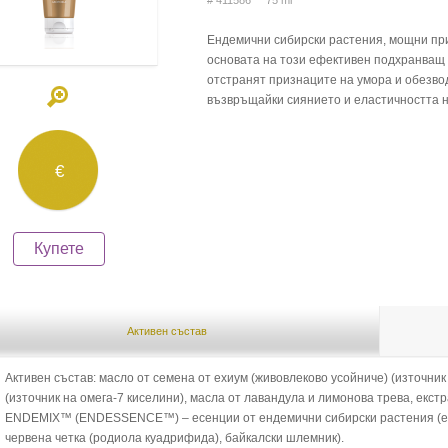
# 411586 75 ml
Ендемични сибирски растения, мощни при
основата на този ефективен подхранващ
отстранят признаците на умора и обезвод
възвръщайки сиянието и еластичността н
€
Купете
Активен състав
Активен състав: масло от семена от ехиум (живовлеково усойниче) (източник 
(източник на омега-7 киселини), масла от лавандула и лимонова трева, екстр
ENDEMIX™ (ENDESSENCE™) – есенции от ендемични сибирски растения (екст
червена четка (родиола куадрифида), байкалски шлемник).