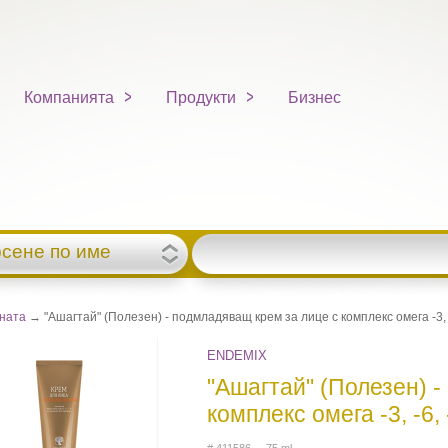
Компанията
Продукти
Бизнес
рсене по име
вната
→ "Ашагтай" (Полезен) - подмладяващ крем за лице с комплекс омега -3, -
ENDEMIX
"Ашагтай" (Полезен) 
комплекс омега -3, -6,