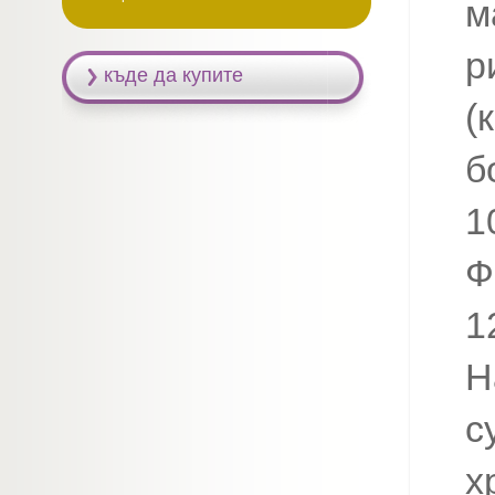
м
р
къде да купите
(
б
1
Ф
1
Н
с
х