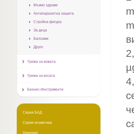
Мъжко здраве
m
Антипаразитна защита
m
Стройна фигура
За деца
в
Балсами
Друго
2
Грижа за кожата
µ
Грижа за косата
4
Бизнес-Инструменти
с
ч
Серия БАД
с
Серия козметика
Greenpin