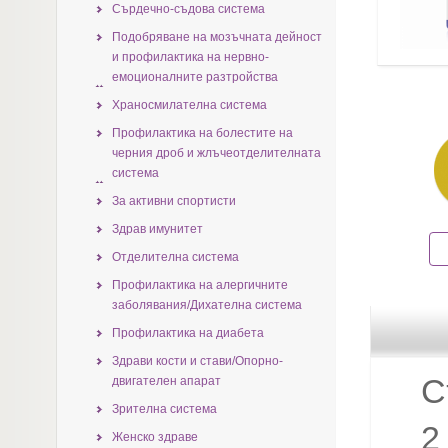
Сърдечно-съдова система
Подобряване на мозъчната дейност
и профилактика на нервно-
емоционалните разтройства
Храносмилателна система
Профилактика на болестите на
черния дрoб и жлъчеотделителната
система
За активни спортисти
Здрав имунитет
Отделителна система
Профилактика на алергичните
заболявания/Дихателна система
Профилактика на диабета
Здрави кости и стави/Опорно-
С
двигателен апарат
Зрителна система
2
Женско здраве