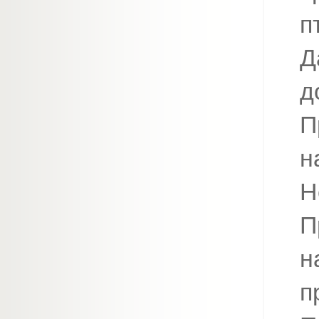
п
Д
д
П
н
Н
П
н
п