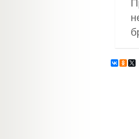
П
н
б